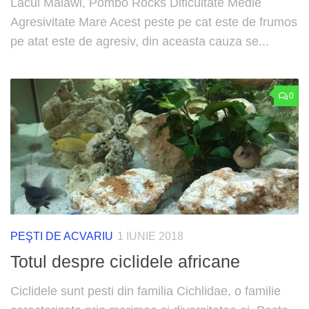
Lacul Malawi, Pombo Rocks Dificultate Medie
Agresivitate Mare Acest peste pe cat este de frumos
pe atat este de agresiv, din aceasta cauza se...
0
PEŞTI DE ACVARIU
1 IUNIE 2018
Totul despre ciclidele africane
Ciclidele sunt pesti din familia Cichlidae, o familie