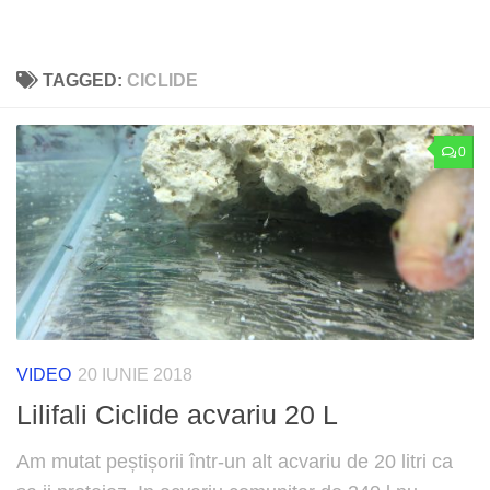
TAGGED:
CICLIDE
0
VIDEO
20 IUNIE 2018
Lilifali Ciclide acvariu 20 L
Am mutat peștișorii într-un alt acvariu de 20 litri ca