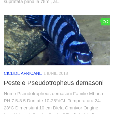
suprafata pana la 75m , al...
0
CICLIDE AFRICANE
1 IUNIE 2018
Pestele Pseudotropheus demasoni
Nume Pseudotropheus demasoni Familie Mbuna
PH 7.5-8.5 Duritate 10-25°dGh Temperatura 24-
28°C Dimensiuni 10 cm Dieta Omnivor Origine