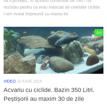
sa ii protejez. In acvariu comunitar de 240 l nu
rezistau pentru ca erau mancati de celelalte ciclide.
I-am mutat împreună cu mama lor.
0
VIDEO
20 IUNIE 2018
Acvariu cu ciclide. Bazin 350 Litri.
Peștișorii au maxim 30 de zile