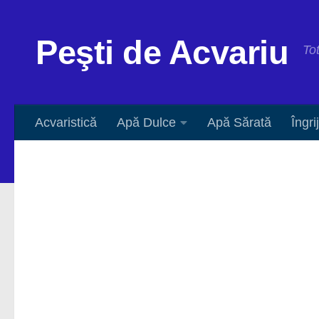
Peşti de Acvariu
Tot
Acvaristică
Apă Dulce
Apă Sărată
Îngri