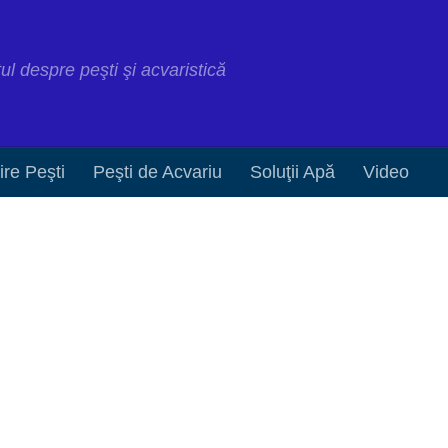
ul despre peşti şi acvaristică
jire Peşti
Peşti de Acvariu
Soluţii Apă
Video