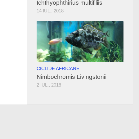
Ichthyophthirius multifiliis
14 IUL., 2018
CICLIDE AFRICANE
Nimbochromis Livingstonii
2 IUL., 2018